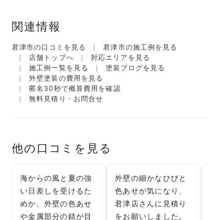
関連情報
君津市の口コミを見る
君津市の施工例を見る
店舗トップへ
対応エリアを見る
施工例一覧を見る
塗装ブログを見る
外壁塗装の費用を見る
匿名30秒で概算費用を確認
無料見積り・お問合せ
他の口コミを見る
海からの風と夏の強
外壁の細かなひびと
1
い日差しを受けるた
色あせが気になり、
心
めか、外壁の色あせ
君津店さんに見積り
が
や金属部分の錆が目
をお願いしました。
整