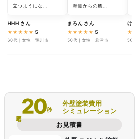
立つようにな…
海側からの風…
な
HHH さん
まろん さん
けん
★
★
★
★
★
5
★
★
★
★
★
5
★
★
60代｜女性｜鴨川市
50代｜女性｜君津市
50
20
外壁塗装費用
秒
シミュレーション
匿名
お見積書